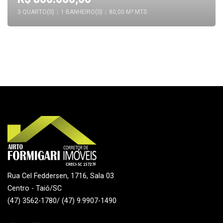
3 QUARTO(S)
|
1 BANHEIRO(S)
|
80,00 M² MTS
Rua Cel Feddersen, 1716, Sala 03
Centro - Taió/SC
(47) 3562-1780/ (47) 9.9907-1490