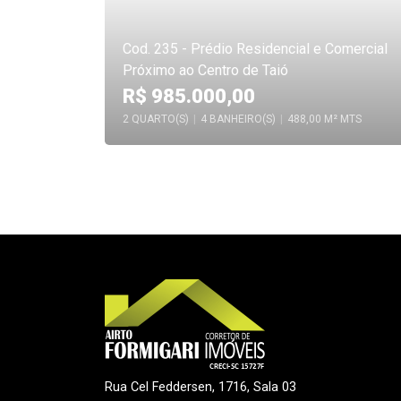
Cod. 235 - Prédio Residencial e Comercial
Próximo ao Centro de Taió
R$ 985.000,00
2 QUARTO(S)
|
4 BANHEIRO(S)
|
488,00 M² MTS
Rua Cel Feddersen, 1716, Sala 03