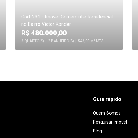
Cod. 231 - Imóvel Comercial e Residencial
no Bairro Victor Konder
R$ 480.000,00
3 QUARTO(S)
|
2 BANHEIRO(S)
|
546,00 M² MTS
Guia rápido
Quem Somos
Pesquisar imóvel
Blog