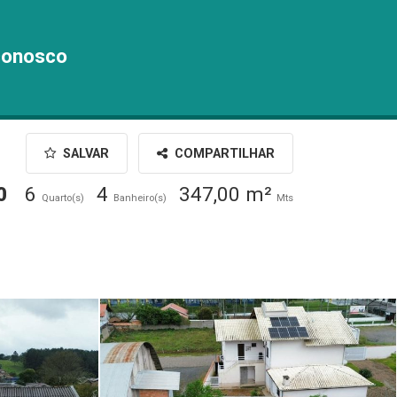
conosco
SALVAR
COMPARTILHAR
0
6
4
347,00 m²
Quarto(s)
Banheiro(s)
Mts