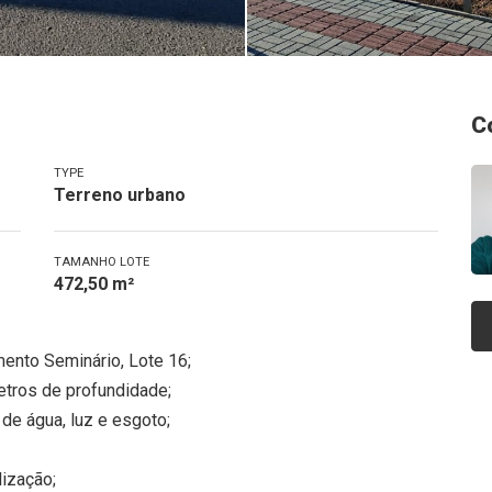
C
TYPE
Terreno urbano
TAMANHO LOTE
472,50 m²
ento Seminário, Lote 16;
etros de profundidade;
 de água, luz e esgoto;
lização;