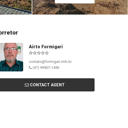
orretor
Airto Formigari
contato@formigari.imb.br
(47) 99907-1490
CONTACT AGENT