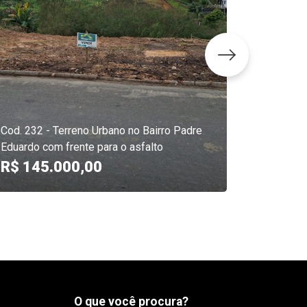
Cod. 229 
Eduardo
Cod. 232 - Terreno Urbano no Bairro Padre
R$ 138
Eduardo com frente para o asfalto
R$ 145.000,00
126.0
O que você procura?