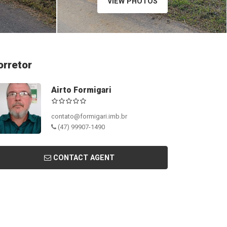
VIEW PHOTOS
orretor
Airto Formigari
contato@formigari.imb.br
(47) 99907-1490
CONTACT AGENT