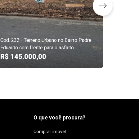
Cod. 229 
Eduardo
Cod. 232 - Terreno Urbano no Bairro Padre
R$ 138
Eduardo com frente para o asfalto
R$ 145.000,00
126.0
O que você procura?
Comprar imóvel