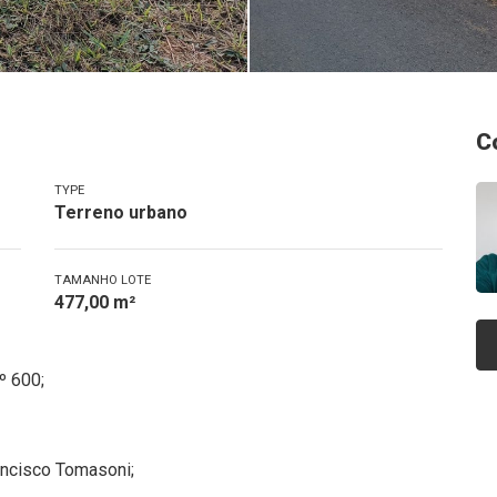
C
TYPE
Terreno urbano
TAMANHO LOTE
477,00 m²
º 600;
ancisco Tomasoni;