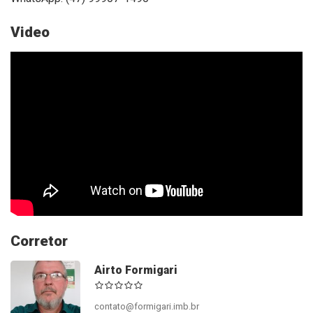
Video
Corretor
Airto Formigari
contato@formigari.imb.br