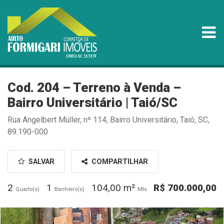
Cod. 204 – Terreno à Venda –
Bairro Universitário | Taió/SC
Rua Angelbert Müller, nº 114, Bairro Universitário, Taió, SC,
89.190-000
SALVAR
COMPARTILHAR
2
1
104,00 m²
R$ 700.000,00
Quarto(s)
Banheiro(s)
Mts
default
default